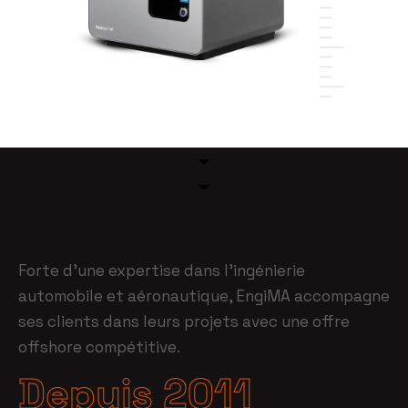
Forte d’une expertise dans l’ingénierie
automobile et aéronautique, EngiMA accompagne
ses clients dans leurs projets avec une offre
offshore compétitive.
Depuis 2011