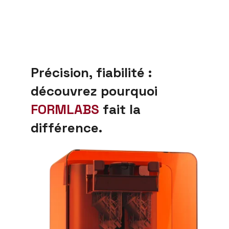
P
r
é
c
i
s
i
o
n
,
f
i
a
b
i
l
i
t
é
:
d
é
c
o
u
v
r
e
z
p
o
u
r
q
u
o
i
F
O
R
M
L
A
B
S
f
a
i
t
l
a
d
i
f
f
é
r
e
n
c
e
.