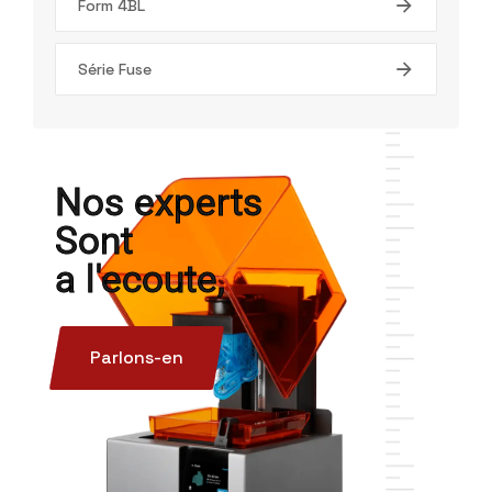
Form 4BL
Série Fuse
Nos experts
Sont
a l'ecoute,
Parlons-en