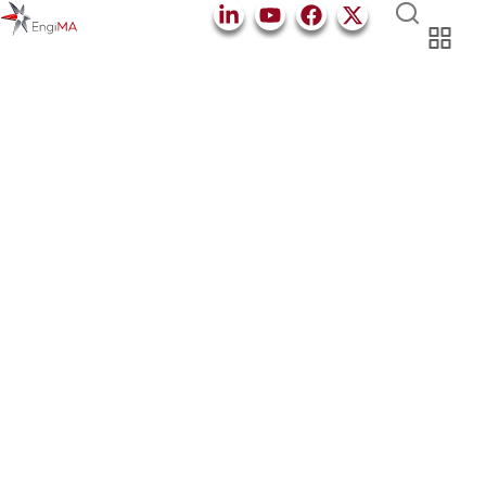
Impression 3D
Morocco Automotive Engineering - EngiMA
Ingénierie et Services
Impression 3D