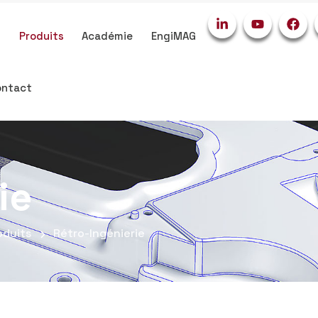
s
Produits
Académie
EngiMAG
ontact
ie
oduits
Rétro-Ingénierie