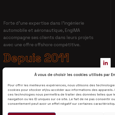
Forte d’une expertise dans l’ingénierie
automobile et aéronautique, EngiMA
accompagne ses clients dans leurs projets
avec une offre offshore compétitive.
Depuis 2011
À vous de choisir les cookies utilisés par 
Pour offrir les meilleures expériences, nous utilisons des technologie
cookies pour stocker et/ou accéder aux informations des appareils. L
ces technologies nous permettra de traiter des données telles que
navigation ou les ID uniques sur ce site. Le fait de ne pas consentir ou
consentement peut avoir un effet négatif sur certaines caractéristiq