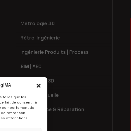
Métrologie 3D
Rétro-Ingénierie
Ingénierie Produits | Process
BIM | AEC
Impression 3D
EngiMA
Réalité Virtuelle
s telles que les
e fait de consentir à
 le comportement de
Maintenance & Réparation
 de retirer son
ues et fonctions.