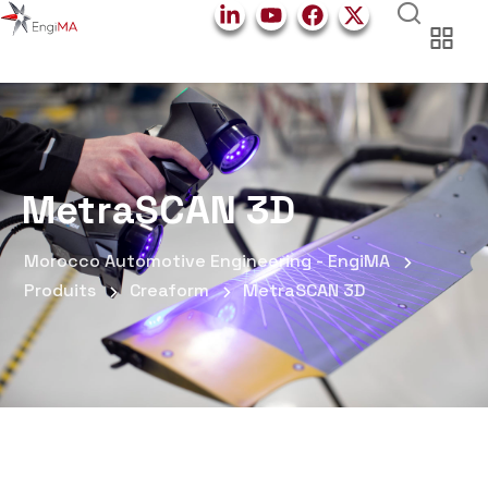
MetraSCAN 3D
Morocco Automotive Engineering - EngiMA
Produits
Creaform
MetraSCAN 3D