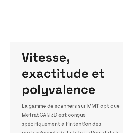
V
i
t
e
s
s
e
,
e
x
a
c
t
i
t
u
d
e
e
t
p
o
l
y
v
a
l
e
n
c
e
La gamme de scanners sur MMT optique
MetraSCAN 3D est conçue
spécifiquement à l’intention des
professionnels de la fabrication et de la