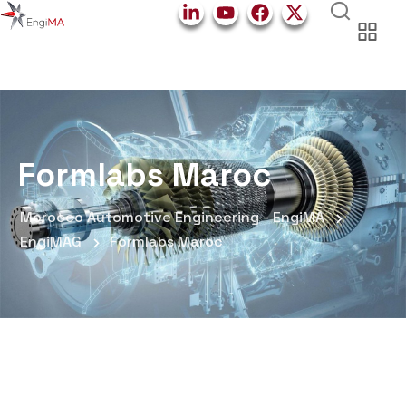
Formlabs Maroc
Morocco Automotive Engineering - EngiMA
EngiMAG
Formlabs Maroc