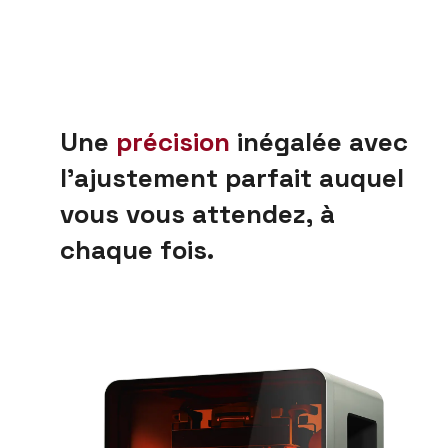
U
n
e
p
r
é
c
i
s
i
o
n
i
n
é
g
a
l
é
e
a
v
e
c
l
’
a
j
u
s
t
e
m
e
n
t
p
a
r
f
a
i
t
a
u
q
u
e
l
v
o
u
s
v
o
u
s
a
t
t
e
n
d
e
z
,
à
c
h
a
q
u
e
f
o
i
s
.